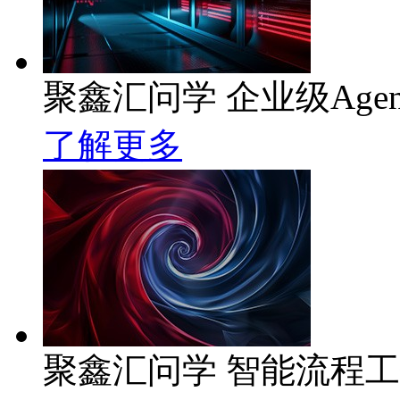
聚鑫汇问学 企业级Age
了解更多
聚鑫汇问学 智能流程