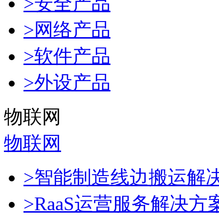
>安全产品
>网络产品
>软件产品
>外设产品
物联网
物联网
>智能制造线边搬运解
>RaaS运营服务解决方