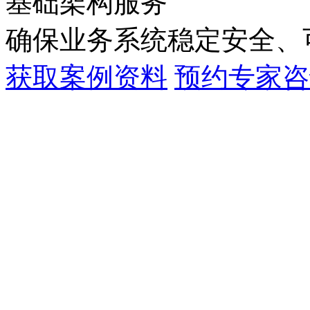
基础架构服务
确保业务系统稳定安全
获取案例资料
预约专家咨