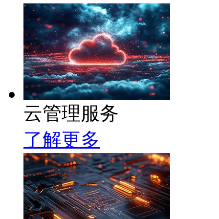
云管理服务
了解更多