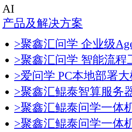
AI
产品及解决方案
>聚鑫汇问学 企业级Age
>聚鑫汇问学 智能流程
>爱问学 PC本地部署
>聚鑫汇鲲泰智算服务
>聚鑫汇鲲泰问学一体
>聚鑫汇鲲泰问学一体机De