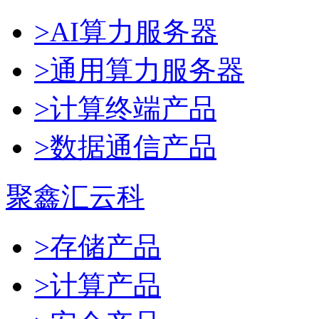
>AI算力服务器
>通用算力服务器
>计算终端产品
>数据通信产品
聚鑫汇云科
>存储产品
>计算产品