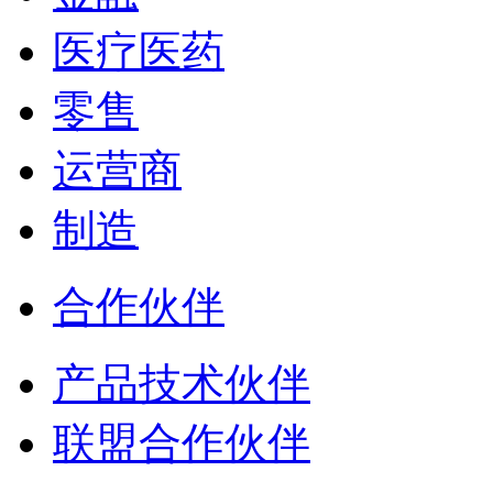
医疗医药
零售
运营商
制造
合作伙伴
产品技术伙伴
联盟合作伙伴