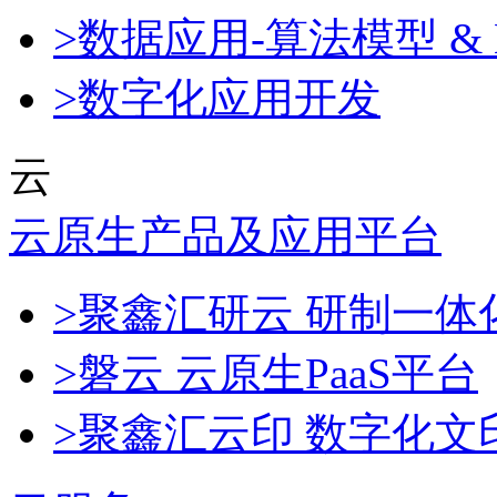
>数据应用-算法模型 & 
>数字化应用开发
云
云原生产品及应用平台
>聚鑫汇研云 研制一
>磐云 云原生PaaS平台
>聚鑫汇云印 数字化文