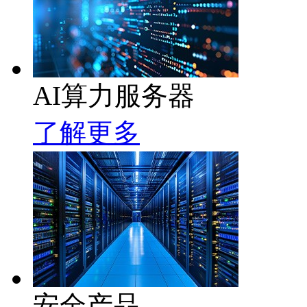
AI算力服务器
了解更多
安全产品