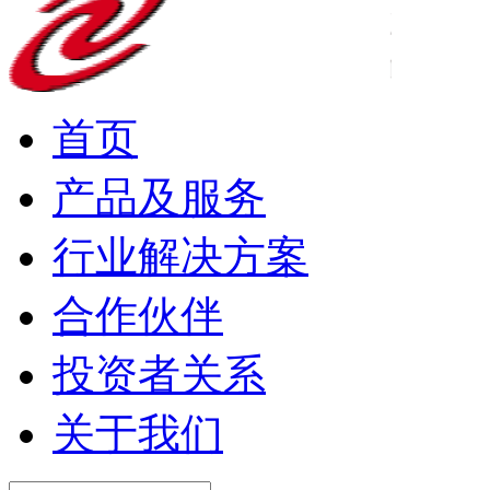
首页
产品及服务
行业解决方案
合作伙伴
投资者关系
关于我们