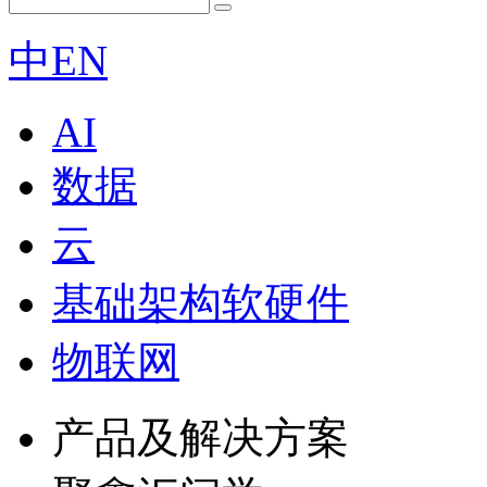
中
EN
AI
数据
云
基础架构软硬件
物联网
产品及解决方案