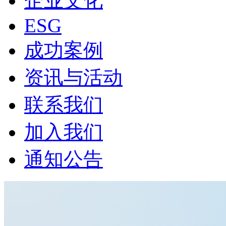
企业文化
ESG
成功案例
资讯与活动
联系我们
加入我们
通知公告