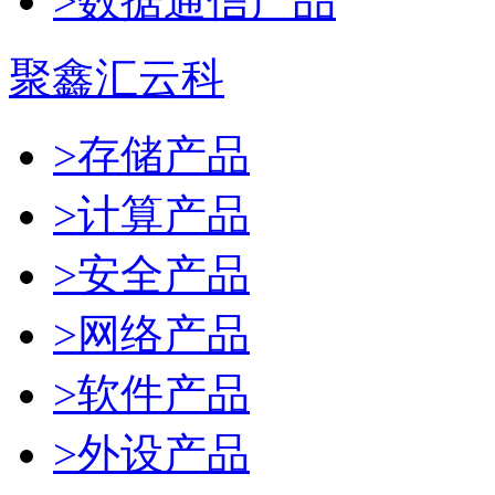
>数据通信产品
聚鑫汇云科
>存储产品
>计算产品
>安全产品
>网络产品
>软件产品
>外设产品