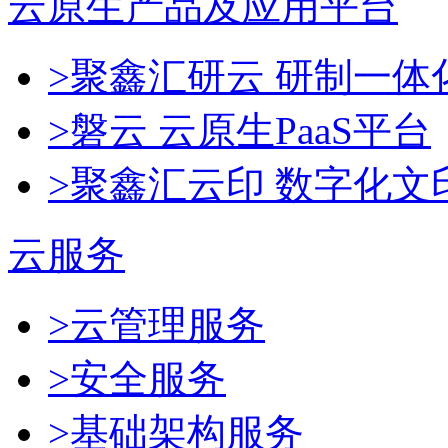
云原生产品及应用平台
>聚鑫汇研云 研制一
>磐云 云原生PaaS平台
>聚鑫汇云印 数字化文
云服务
>云管理服务
>安全服务
>基础架构服务