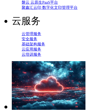
磐云 云原生PaaS平台
聚鑫汇云印 数字化文印管理平台
云服务
云管理服务
安全服务
基础架构服务
云应用服务
云培训服务