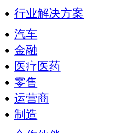
行业解决方案
汽车
金融
医疗医药
零售
运营商
制造