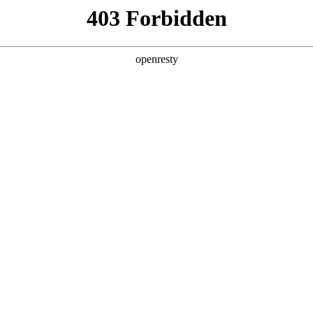
产品及服务
行业解决方案
合作伙伴
投资者关系
：聚鑫汇数码AI+区块链溯源助力农业高质量
2026 / 04 / 16